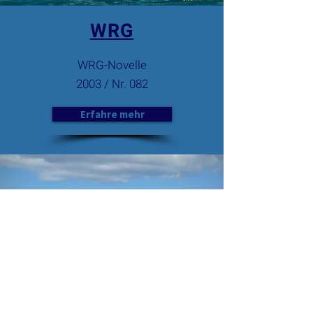
WRG
WRG-Novelle
2003 / Nr. 082
Erfahre mehr